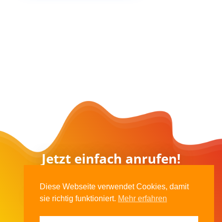
Jetzt einfach anrufen!
Das qualifizierte Mitarbeiterteam von Jörg
Diese Webseite verwendet Cookies, damit
Ahrbecker
Elektrotechnik
in
Neustadt am
sie richtig funktioniert.
Mehr erfahren
Rübenberge
wird Sie gerne umfassend